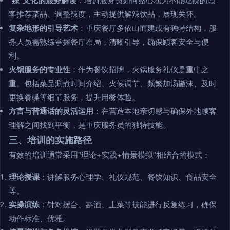
“辣”文化的服务解读
：培训服务员如何贴心地为不能吃辣的顾
客推荐菜品、调整辣度，主动提供解辣饮品，展现关怀。
复杂地形的引导艺术
：重庆餐厅多依山而建或有独特结构，服
务人员需熟练掌握餐厅布局，清晰引导，确保顾客安全与便
利。
火锅服务的专业性
：作为餐饮招牌，火锅服务礼仪是重中之
重。包括菜品涮煮时间介绍、火候调节、频繁加汤撇沫、及时
更换餐碟等细节服务，提升用餐体验。
方言与普通话的灵活运用
：在营造本地亲切感与确保外地顾客
理解之间找到平衡，是重庆服务员的独特技能。
三、培训的实施路径
有效的培训通常采用“理论+实践+情景模拟”相结合的模式：
理论授课
：讲解服务心理学、礼仪规范、餐饮知识、食品安全
等。
实操演练
：针对摆台、斟酒、上菜等技能进行反复练习，确保
动作标准、优雅。