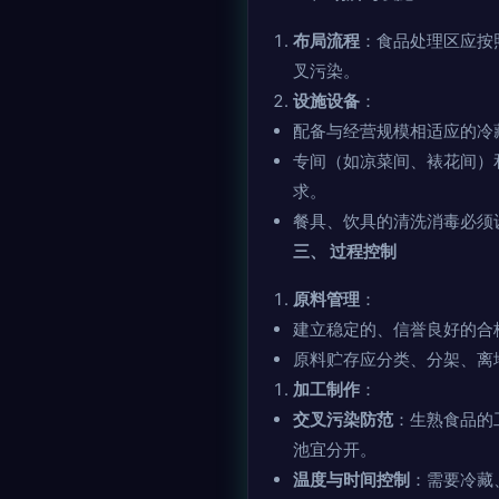
布局流程
：食品处理区应按
叉污染。
设施设备
：
配备与经营规模相适应的冷
专间（如凉菜间、裱花间）
求。
餐具、饮具的清洗消毒必须
三、 过程控制
原料管理
：
建立稳定的、信誉良好的合
原料贮存应分类、分架、离
加工制作
：
交叉污染防范
：生熟食品的
池宜分开。
温度与时间控制
：需要冷藏