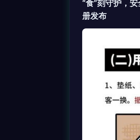
“食”刻守护，
册发布