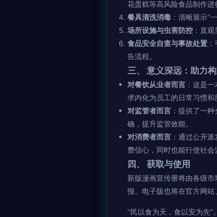
花蛋糕等高风险食品制作进
餐具清洗消毒
：清晰展示“
场所设施与虫害防控
：直观
食品安全自查与事故处置
：
告流程。
三、 意义深远：助力
对餐饮从业者而言
：这是一
求内化为员工的日常习惯和
对监管者而言
：提供了一种
确，提升监管效能。
对消费者而言
：通过公开派
费信心，同时也能行使社会
四、 获取与使用
新版漫画宣传册将由各级市
报。电子版也将在官方网站
“民以食为天，食以安为先