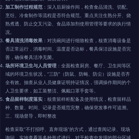
加工制作过程规范
：深入后厨操作间，检查食品清洗、切配、
烹饪、冷食制作等流程是否符合规范。重点关注生熟分开、烧
熟煮透、防止交叉污染、食品添加剂使用管理等要求的执行情
况。
餐具清洗消毒效果
：对洗碗间进行细致检查，核查消毒设备是
否正常运行，消毒时间、温度是否达标，餐具保洁设施是否完
善，确保餐具洁净无菌。
场所环境卫生与人员管理
：全面检查厨房、餐厅、卫生间等区
域的环境卫生状况，“三防”（防鼠、防蝇、防尘）设施是否齐
全有效。抽查从业人员健康证明持证情况，强调操作期间的个
人卫生要求，如工装整洁、佩戴口罩手套等。
食品留样制度落实
：核查留样柜配备及使用情况，检查留样品
种、数量、时间、记录是否规范完整，确保突发事件可追溯。
三、现场督导，即时整改
检查采取“不打招呼、直奔现场”的方式，通过查阅记录、现场
询问、实地查看等多种形式进行。对于检查中发现的部分区域