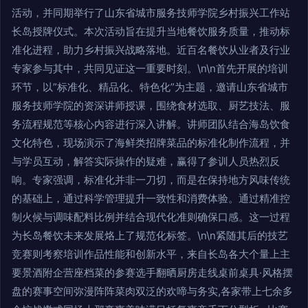
活动，并同期举行了山东省城市服务技师学院乡村振兴工作站
长岛授牌仪式。本次活动旨在提升当地餐饮服务质量，推动标
准化进程，助力乡村振兴战略落地。近百名餐饮从业者及行业
专家参与其中，共同见证这一重要时刻。\n\n首先开展的培训
环节，以”标准化、精品化、特色化”为主题，邀请山东省城市
服务技师学院的资深讲师授课，围绕食材选取、厨艺技法、服
务流程规范等核心内容进行深入讲解。讲师团队结合海岛饮食
文化特色，现场演示了海鲜类招牌菜品的标准化制作流程，并
与学员互动，解答实际操作的疑难，赢得了参训人员热烈反
响。专家强调，标准化并非一刀切，而是在保持地方风味传统
的基础上，通过科学管理提升一致性和消费体验。通过精准控
制火候与调味配料比例并结合现代化准则确保口感。这一过程
为长岛餐饮未来发展烙上了规范化标签。\n\n紧随其后的技艺
竞赛则考察培训作品性能和创新水平，来自长岛各大个量上主
要景酒附企营座档菜的参赛选手翻晒厨房走线桌前桌具·风格摆
盘的赛事空间弥漫阵阵菜肉双泛的欢啼与务实,各家带上七余多