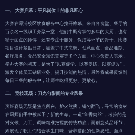
一、 大赛启幕：平凡岗位上的非凡匠心
大赛在犀浦校区饮食服务中心拉开帷幕。来自各食堂、餐厅的
百余名一线职工齐聚一堂，他们中既有掌勺多年的大厨，也有
精于面点的师傅，还有专注于服务、保洁等环节的骨干。比赛
项目设计紧贴日常，涵盖了中式烹调、创意面点、食品雕刻、
餐厅服务、食品安全知识竞赛等多个方面。中心负责人表示，
举办大赛的初衷，是为了“以赛促学、以赛促练、以赛促改”，
激发全体员工钻研业务、提升技能的热情，最终将成果反馈到
每日三餐的服务中，让师生吃得更好、更放心。
二、 竞技现场：刀光勺影间的专业风采
烹饪赛场无疑是焦点所在。炉火熊熊，锅勺翻飞，寻常的食材
在厨师们手中被赋予了新的生命。一道“鱼香肉丝”，考验的是
对火候、刀工、调味精准把握的传统功底；而创意菜品环节，
则展现了职工们结合学生口味、营养搭配的创新思维。面点